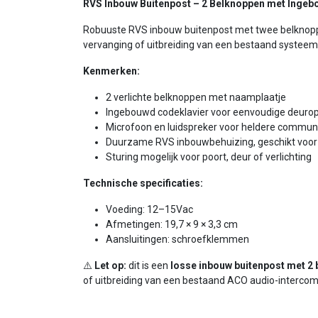
RVS Inbouw Buitenpost – 2 Belknoppen met Ingeb
Robuuste RVS inbouw buitenpost met twee belknoppe
vervanging of uitbreiding van een bestaand systeem
Kenmerken:
2 verlichte belknoppen met naamplaatje
Ingebouwd codeklavier voor eenvoudige deurop
Microfoon en luidspreker voor heldere commun
Duurzame RVS inbouwbehuizing, geschikt voo
Sturing mogelijk voor poort, deur of verlichting
Technische specificaties:
Voeding: 12–15Vac
Afmetingen: 19,7 × 9 × 3,3 cm
Aansluitingen: schroefklemmen
⚠️
Let op:
dit is een
losse inbouw buitenpost met 2
of uitbreiding van een bestaand ACO audio-interco