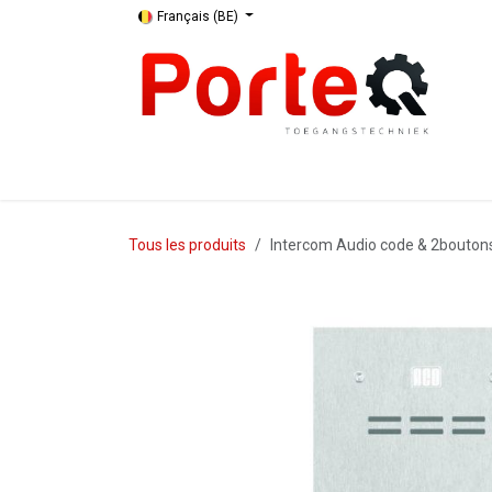
Se rendre au contenu
Français (BE)
Apport
Boutique
Assortiment
Entreprise
Tous les produits
Intercom Audio code & 2bouton