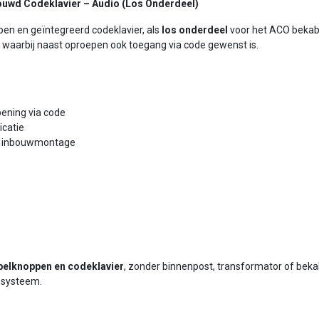
ouwd Codeklavier – Audio (Los Onderdeel)
n en geïntegreerd codeklavier, als
los onderdeel
voor het ACO bekab
 waarbij naast oproepen ook toegang via code gewenst is.
ening via code
icatie
r inbouwmontage
 belknoppen en codeklavier
, zonder binnenpost, transformator of beka
msysteem.