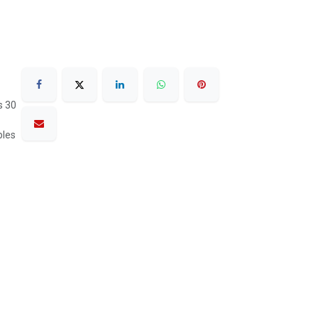
s 30
bles