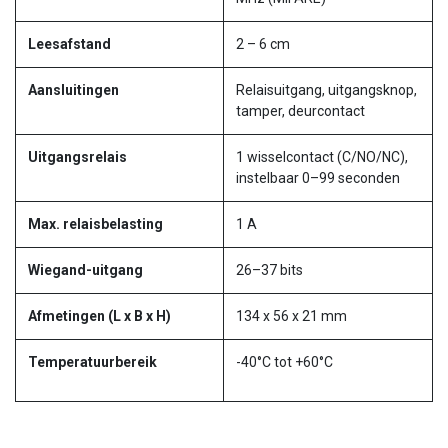
Leesafstand
2 – 6 cm
Aansluitingen
Relaisuitgang, uitgangsknop,
tamper, deurcontact
Uitgangsrelais
1 wisselcontact (C/NO/NC),
instelbaar 0–99 seconden
Max. relaisbelasting
1 A
Wiegand-uitgang
26–37 bits
Afmetingen (L x B x H)
134 x 56 x 21 mm
Temperatuurbereik
-40°C tot +60°C