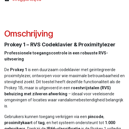
Omschrijving
Prokey 1 – RVS Codeklavier & Proximitylezer
Professionele toegangscontrole in een robuuste RVS-
uitvoering
De
Prokey 1
is een duurzaam codeklavier met geïntegreerde
proximitylezer, ontworpen voor wie maximale betrouwbaarheid en
stevigheid zoekt. Dit toestel heeft dezelfde functionaliteit als de
Prokey 1B, maar is uitgevoerd in een
roestvrijstalen (RVS)
behuizing met zilveren afwerking
– ideaal voor veeleisende
omgevingen of locaties waar vandalismebestendigheid belangrijk
is.
Gebruikers kunnen toegang verkrijgen via een
pincode
,
proximitykaart
of
tag
, en het systeem ondersteunt tot
1.000
gebruikers
. Dankzij de
IP66-classificatie
is de Prokey 1 volledig