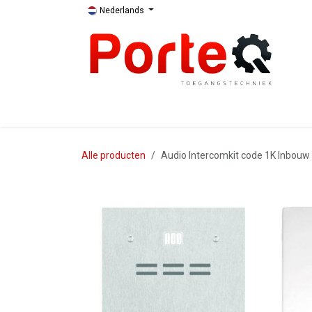
Overslaan naar inhoud
Nederlands
Apport
Webshop
Assortiment
Bedrijf
Alle producten
Audio Intercomkit code 1K Inbouw