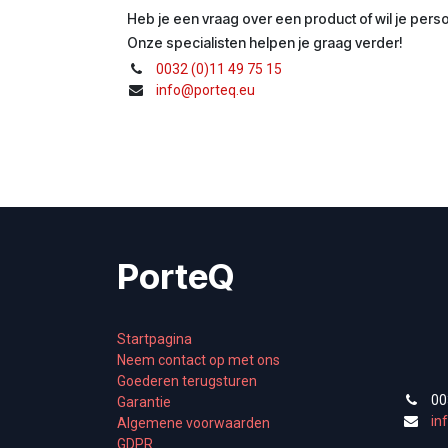
Heb je een vraag over een product of wil je perso
Onze specialisten helpen je graag verder!
0032 (0)11 49 75 15
info@porteq.eu
PorteQ
Startpagina
Neem contact op met ons
Goederen terugsturen
00
Garantie
in
Algemene voorwaarden
GDPR