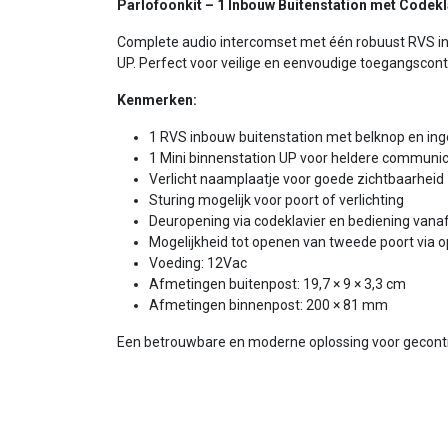
Parlofoonkit – 1 Inbouw Buitenstation met Codekl
Complete audio intercomset met één robuust RVS in
UP. Perfect voor veilige en eenvoudige toegangscontr
Kenmerken:
1 RVS inbouw buitenstation met belknop en in
1 Mini binnenstation UP voor heldere communic
Verlicht naamplaatje voor goede zichtbaarheid
Sturing mogelijk voor poort of verlichting
Deuropening via codeklavier en bediening vana
Mogelijkheid tot openen van tweede poort via 
Voeding: 12Vac
Afmetingen buitenpost: 19,7 × 9 × 3,3 cm
Afmetingen binnenpost: 200 × 81 mm
Een betrouwbare en moderne oplossing voor gecontr