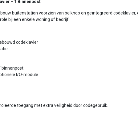
avier + 1 Binnenpost
bouw buitenstation voorzien van belknop en geïntegreerd codeklavier
ole bij een enkele woning of bedrijf.
gebouwd codeklavier
atie
f binnenpost
optionele I/O-module
oleerde toegang met extra veiligheid door codegebruik.