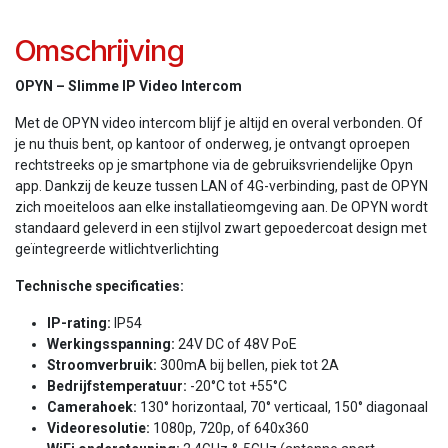
Omschrijving
OPYN – Slimme IP Video Intercom
Met de OPYN video intercom blijf je altijd en overal verbonden. Of
je nu thuis bent, op kantoor of onderweg, je ontvangt oproepen
rechtstreeks op je smartphone via de gebruiksvriendelijke Opyn
app. Dankzij de keuze tussen LAN of 4G-verbinding, past de OPYN
zich moeiteloos aan elke installatieomgeving aan. De OPYN wordt
standaard geleverd in een stijlvol zwart gepoedercoat design met
geïntegreerde witlichtverlichting
Technische specificaties:
IP-rating:
IP54
Werkingsspanning:
24V DC of 48V PoE
Stroomverbruik:
300mA bij bellen, piek tot 2A
Bedrijfstemperatuur:
-20°C tot +55°C
Camerahoek:
130° horizontaal, 70° verticaal, 150° diagonaal
Videoresolutie:
1080p, 720p, of 640x360