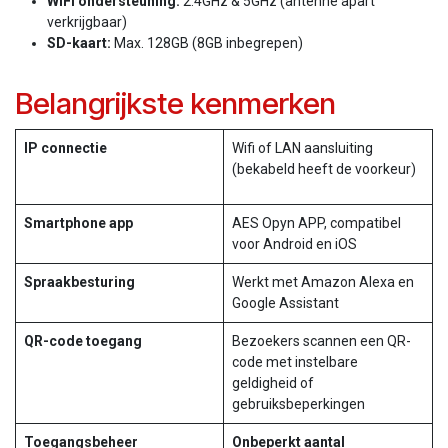
WiFi ondersteuning:
2.4GHz & 5GHz (antenne apart
verkrijgbaar)
SD-kaart:
Max. 128GB (8GB inbegrepen)
Belangrijkste kenmerken
IP connectie
Wifi of LAN aansluiting
(bekabeld heeft de voorkeur)
Smartphone app
AES Opyn APP, compatibel
voor Android en iOS
Spraakbesturing
Werkt met Amazon Alexa en
Google Assistant
QR-code toegang
Bezoekers scannen een QR-
code met instelbare
geldigheid of
gebruiksbeperkingen
Toegangsbeheer
Onbeperkt aantal