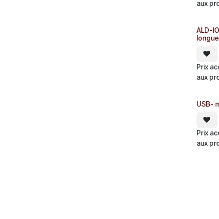
aux pr
ALD-IO.
longue
Prix a
aux pr
USB- m
Prix a
aux pr