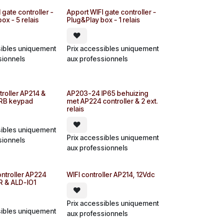
 gate controller -
Apport WIFI gate controller -
ox - 5 relais
Plug&Play box - 1 relais
sibles uniquement
Prix accessibles uniquement
sionnels
aux professionnels
ntroller AP214 &
AP203-24 IP65 behuizing
RB keypad
met AP224 controller & 2 ext.
relais
sibles uniquement
Prix accessibles uniquement
sionnels
aux professionnels
ntroller AP224
WIFI controller AP214, 12Vdc
R & ALD-IO1
Prix accessibles uniquement
sibles uniquement
aux professionnels