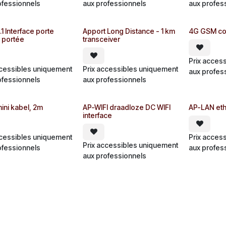
ofessionnels
aux professionnels
aux profes
1 Interface porte
Apport Long Distance - 1 km
4G GSM con
 portée
transceiver
Prix acces
ccessibles uniquement
Prix accessibles uniquement
aux profes
ofessionnels
aux professionnels
ini kabel, 2m
AP-WIFI draadloze DC WIFI
AP-LAN eth
interface
ccessibles uniquement
Prix acces
Prix accessibles uniquement
ofessionnels
aux profes
aux professionnels