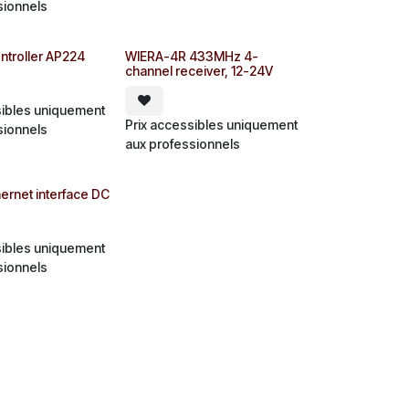
sionnels
troller AP224
WIERA-4R 433MHz 4-
channel receiver, 12-24V
sibles uniquement
Prix accessibles uniquement
sionnels
aux professionnels
ernet interface DC
sibles uniquement
sionnels