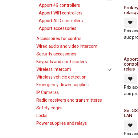
Apport 4G controllers
Prokey
relais
Apport WIFI controllers
Apport ALD controllers
Apport accessories
Prix a
aux pr
Accessoires for control
Wired audio and video intercom
Security accessories
Apport
Keypads and card readers
control
relais
Wireless intercom
Wireless vehicle detection
Emergency dower supplies
Prix a
IP Cameras
aux pr
Radio receivers and transmitterss
Safety edges
Set GS
LAN
Locks
Power supplies and relays
Prix a