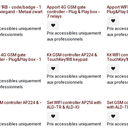
 1RB - code/badge - 1
Apport 4G GSM gate
Apport WIFI
/wiegand - Metaal zwart
controller – Plug & Play box –
Plug&Play b
7 relays
ccessibles uniquement
Prix acces
Prix accessibles uniquement
ofessionnels
aux profes
aux professionnels
 4G GSM gate
Kit GSM controller AP224 &
Kit WIFI co
ler - Plug&Play box - 1
TouchKey1RB keypad
TouchKey1
Prix accessibles uniquement
Prix acces
ccessibles uniquement
aux professionnels
aux profes
ofessionnels
M controller AP224 & -
Set WIFI controller AP214 with
Set GSM co
ALD-TR & ALD-IO
with ALD-T
ccessibles uniquement
Prix accessibles uniquement
Prix acces