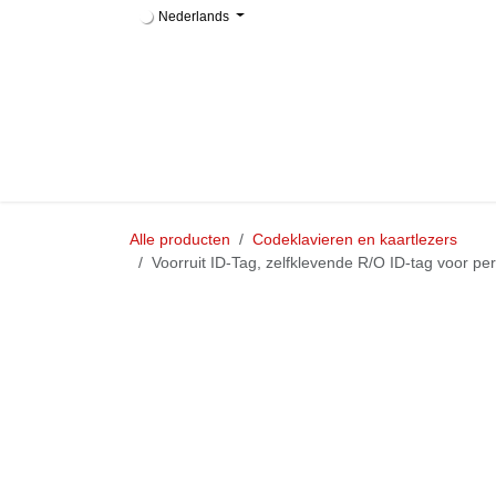
Overslaan naar inhoud
Nederlands
Apport
Webshop
Assortiment
Bedrijf
Alle producten
Codeklavieren en kaartlezers
Voorruit ID-Tag, zelfklevende R/O ID-tag voor pe