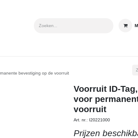
M
Klant worden?
Contact
Downloads
rmanente bevestiging op de voorruit
Voorruit ID-Tag
voor permanent
voorruit
Art. nr.: I20221000
Prijzen beschikb